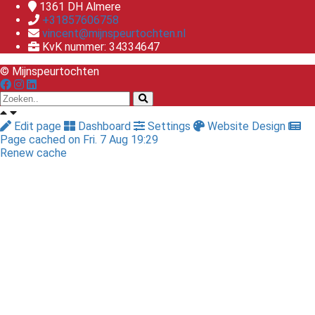
1361 DH
Almere
+31857606758
vincent@mijnspeurtochten.nl
KvK nummer: 34334647
© Mijnspeurtochten
Edit page
Dashboard
Settings
Website Design
Page cached on Fri. 7 Aug 19:29
Renew cache