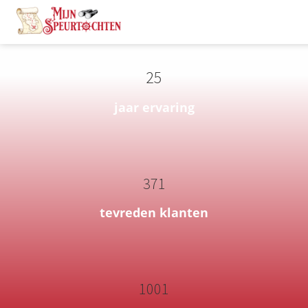
25
jaar ervaring
371
tevreden klanten
1001